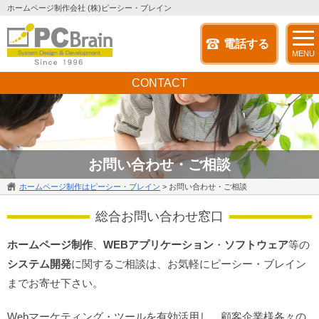
ホームページ制作会社 (株)ピーシー・ブレイン
電話する
MENU
CONTACT
お問い合わせ・ご相談
ホームページ制作はピーシー・ブレイン
>
お問い合わせ・ご相談
総合お問い合わせ窓口
ホームページ制作
、
WEBアプリケーション
・
ソフトウェア
等の
システム開発
に関するご相談は、お気軽にピーシー・ブレイン
までお寄せ下さい。
Webマーケティング・ツールを有効活用し、顧客企業様各々の