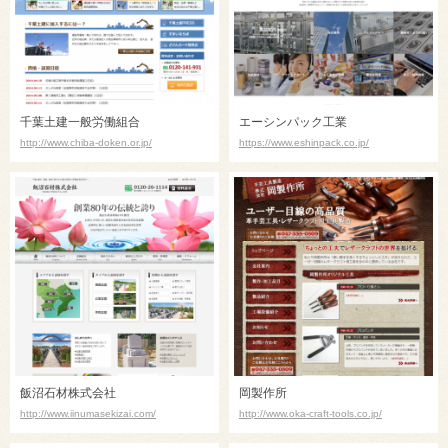
千葉土建一般労働組合
エーシンパック工業
http://www.chiba-doken.or.jp/
https://www.eshinpack.co.jp/
飯沼石材株式会社
岡製作所
http://www.iinumasekizai.com/
http://www.oka-craft-tools.co.jp/