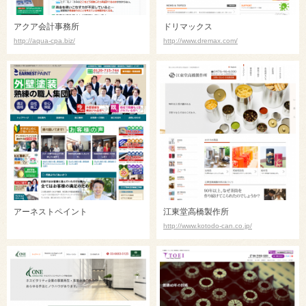
アクア会計事務所
ドリマックス
http://aqua-cpa.biz/
http://www.dremax.com/
アーネストペイント
江東堂高橋製作所
http://www.kotodo-can.co.jp/