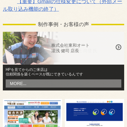
【重要】Gmailの仕様変更について（外部メー
ル取り込み機能の終了）
制作事例・お客様の声
株式会社根上産業
株式会社東和オート
代表取締役 根上 尚登 氏
湯浅 健司 店長
ホームページの善し悪しで
HPを見てからのご来店は
こんなにも成果が変わるのかと驚きました
信頼関係を築くベースが既にできているんです
MORE...
MORE...