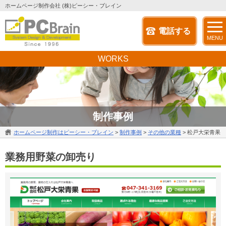
ホームページ制作会社 (株)ピーシー・ブレイン
電話する
MENU
WORKS
制作事例
ホームページ制作はピーシー・ブレイン
>
制作事例
>
その他の業種
>
松戸大栄青果
業務用野菜の卸売り