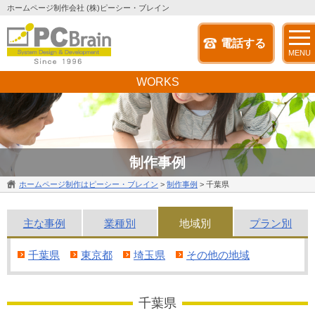
ホームページ制作会社 (株)ピーシー・ブレイン
電話する
MENU
WORKS
制作事例
ホームページ制作はピーシー・ブレイン
>
制作事例
>
千葉県
主な
事例
業種別
地域別
プラン別
千葉県
東京都
埼玉県
その他の地域
千葉県