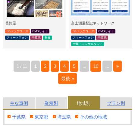
葛飾屋
富士測量登記ネットワーク
30パックコース
CMSサイト
30パックコース
CMSサイト
スマートフォン
千葉県
飲食
スマートフォン
千葉県
士業・コンサルタント
1 / 11
1
2
3
4
5
...
10
...
»
最後 »
主な
事例
業種別
地域別
プラン別
千葉県
東京都
埼玉県
その他の地域