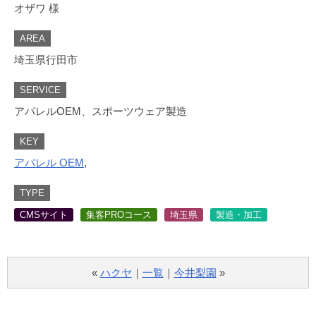
オザワ 様
AREA
埼玉県行田市
SERVICE
アパレルOEM、スポーツウェア製造
KEY
アパレル OEM
,
TYPE
CMSサイト
集客PROコース
埼玉県
製造・加工
«
ハクヤ
｜
一覧
｜
今井梨園
»