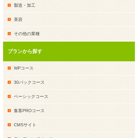
製造・加工
美容
その他の業種
プランから探す
WPコース
30パックコース
ベーシックコース
集客PROコース
CMSサイト