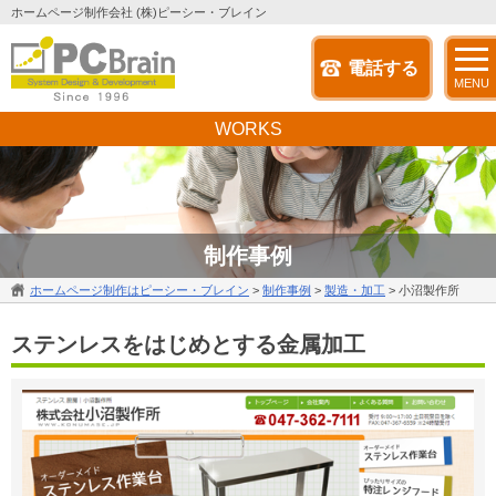
ホームページ制作会社 (株)ピーシー・ブレイン
電話する
MENU
WORKS
制作事例
ホームページ制作はピーシー・ブレイン
>
制作事例
>
製造・加工
>
小沼製作所
ステンレスをはじめとする金属加工