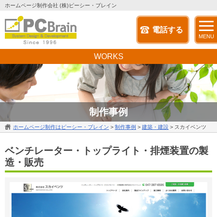
ホームページ制作会社 (株)ピーシー・ブレイン
電話する
MENU
WORKS
制作事例
ホームページ制作はピーシー・ブレイン
>
制作事例
>
建築・建設
>
スカイベンツ
ベンチレーター・トップライト・排煙装置の製
造・販売