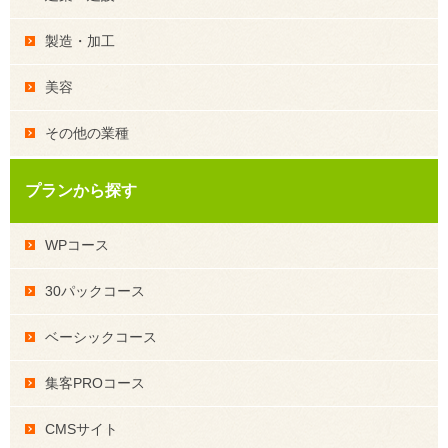
製造・加工
美容
その他の業種
プランから探す
WPコース
30パックコース
ベーシックコース
集客PROコース
CMSサイト