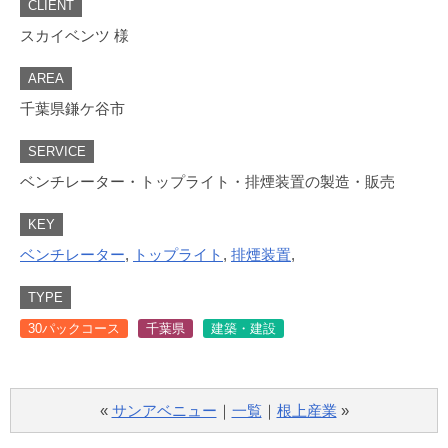
CLIENT
スカイベンツ 様
AREA
千葉県鎌ケ谷市
SERVICE
ベンチレーター・トップライト・排煙装置の製造・販売
KEY
ベンチレーター
,
トップライト
,
排煙装置
,
TYPE
30パックコース
千葉県
建築・建設
«
サンアベニュー
｜
一覧
｜
根上産業
»