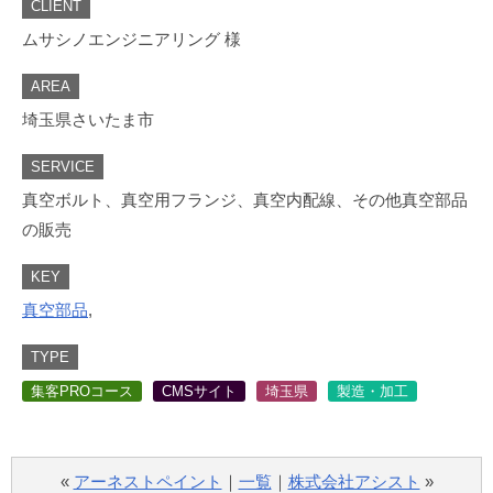
CLIENT
ムサシノエンジニアリング 様
AREA
埼玉県さいたま市
SERVICE
真空ボルト、真空用フランジ、真空内配線、その他真空部品
の販売
KEY
真空部品
,
TYPE
集客PROコース
CMSサイト
埼玉県
製造・加工
«
アーネストペイント
｜
一覧
｜
株式会社アシスト
»