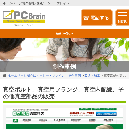
ホームページ制作会社 (株)ピーシー・ブレイン
電話する
MENU
WORKS
制作事例
ホームページ制作はピーシー・ブレイン
>
制作事例
>
製造・加工
>
真空部品の専門店
真空ボルト、真空用フランジ、真空内配線、そ
の他真空部品の販売