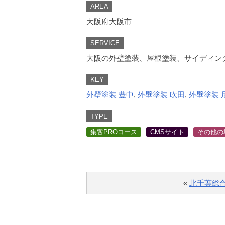
AREA
大阪府大阪市
SERVICE
大阪の外壁塗装、屋根塗装、サイディン
KEY
外壁塗装 豊中
,
外壁塗装 吹田
,
外壁塗装 
TYPE
集客PROコース
CMSサイト
その他の
«
北千葉総