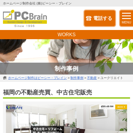
ホームページ制作会社 (株)ピーシー・ブレイン
電話する
MENU
WORKS
制作事例
ホームページ制作はピーシー・ブレイン
>
制作事例
>
不動産
>
ユークリエイト
福岡の不動産売買、中古住宅販売