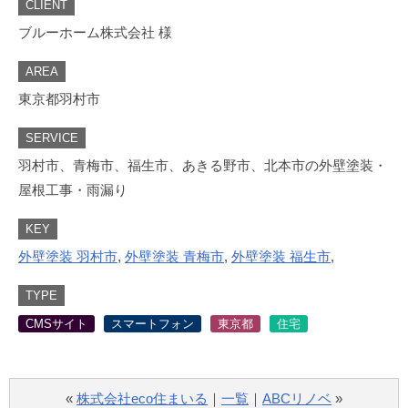
CLIENT
ブルーホーム株式会社 様
AREA
東京都羽村市
SERVICE
羽村市、青梅市、福生市、あきる野市、北本市の外壁塗装・
屋根工事・雨漏り
KEY
外壁塗装 羽村市
,
外壁塗装 青梅市
,
外壁塗装 福生市
,
TYPE
CMSサイト
スマートフォン
東京都
住宅
«
株式会社eco住まいる
｜
一覧
｜
ABCリノベ
»