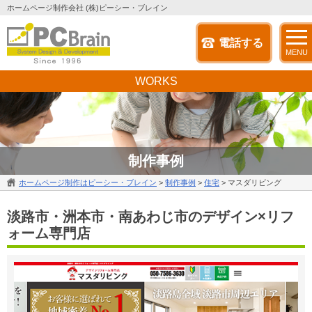
ホームページ制作会社 (株)ピーシー・ブレイン
電話する
MENU
WORKS
制作事例
ホームページ制作はピーシー・ブレイン
>
制作事例
>
住宅
>
マスダリビング
淡路市・洲本市・南あわじ市のデザイン×リフ
ォーム専門店