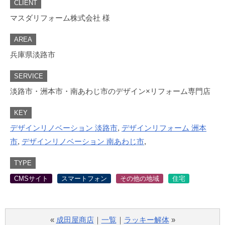
CLIENT
マスダリフォーム株式会社 様
AREA
兵庫県淡路市
SERVICE
淡路市・洲本市・南あわじ市のデザイン×リフォーム専門店
KEY
デザインリノベーション 淡路市
,
デザインリフォーム 洲本
市
,
デザインリノベーション 南あわじ市
,
TYPE
CMSサイト
スマートフォン
その他の地域
住宅
«
成田屋商店
｜
一覧
｜
ラッキー解体
»