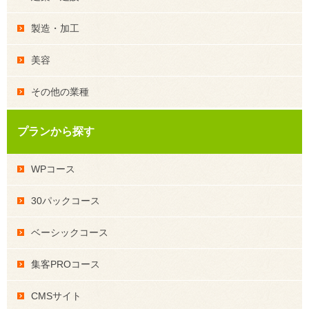
製造・加工
美容
その他の業種
プランから探す
WPコース
30パックコース
ベーシックコース
集客PROコース
CMSサイト