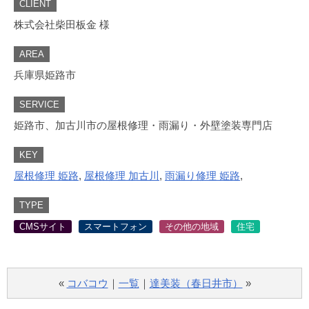
CLIENT
株式会社柴田板金 様
AREA
兵庫県姫路市
SERVICE
姫路市、加古川市の屋根修理・雨漏り・外壁塗装専門店
KEY
屋根修理 姫路
,
屋根修理 加古川
,
雨漏り修理 姫路
,
TYPE
CMSサイト
スマートフォン
その他の地域
住宅
«
コバコウ
｜
一覧
｜
達美装（春日井市）
»