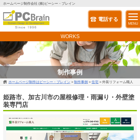
ホームページ制作会社 (株)ピーシー・ブレイン
電話する
MENU
WORKS
制作事例
ホームページ制作はピーシー・ブレイン
>
制作事例
>
住宅
>
外装リフォーム職人
姫路市、加古川市の屋根修理・雨漏り・外壁塗
装専門店