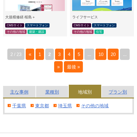
大規模修繕 桜島＋
ライフサービス
CMSサイト
スマートフォン
CMSサイト
スマートフォン
その他の地域
建築・建設
その他の地域
住宅
2 / 23
«
1
2
3
4
5
...
10
20
...
»
最後 »
主な
事例
業種別
地域別
プラン別
千葉県
東京都
埼玉県
その他の地域