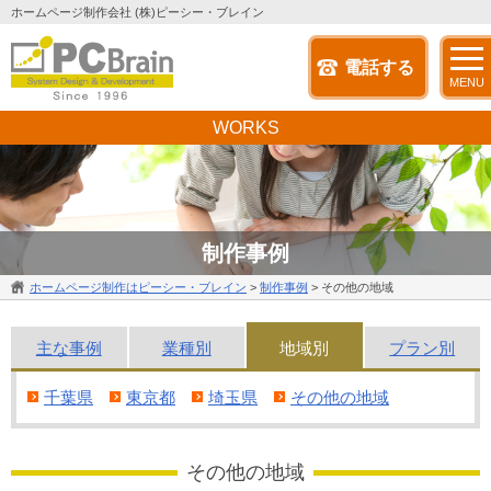
ホームページ制作会社 (株)ピーシー・ブレイン
電話する
MENU
WORKS
制作事例
ホームページ制作はピーシー・ブレイン
>
制作事例
>
その他の地域
主な
事例
業種別
地域別
プラン別
千葉県
東京都
埼玉県
その他の地域
その他の地域