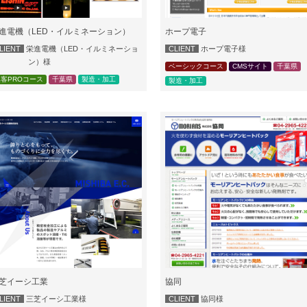
進電機（LED・イルミネーション）
ホープ電子
LIENT
栄進電機（LED・イルミネーショ
CLIENT
ホープ電子様
ン）様
ベーシックコース
CMSサイト
千葉県
客PROコース
千葉県
製造・加工
製造・加工
芝イーシ工業
協同
LIENT
三芝イーシ工業様
CLIENT
協同様