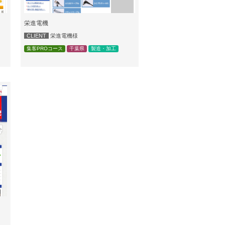
栄進電機
CLIENT
栄進電機様
集客PROコース
千葉県
製造・加工