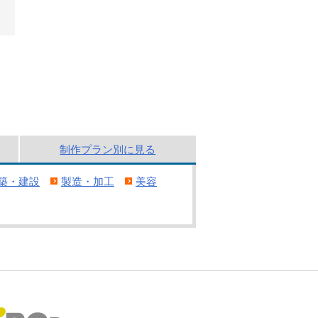
制作
プラン別
に見る
築・建設
製造・加工
美容