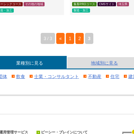
ベーシックコース
その他の地域
集客PROコース
CMSサイト
埼玉県
製造・加工
製造・加工
3 / 3
«
1
2
3
業種別
に見る
地域別
に見る
団体
飲食
士業・コンサルタント
不動産
住宅
建
運用管理サービス
ピーシー・ブレインについて