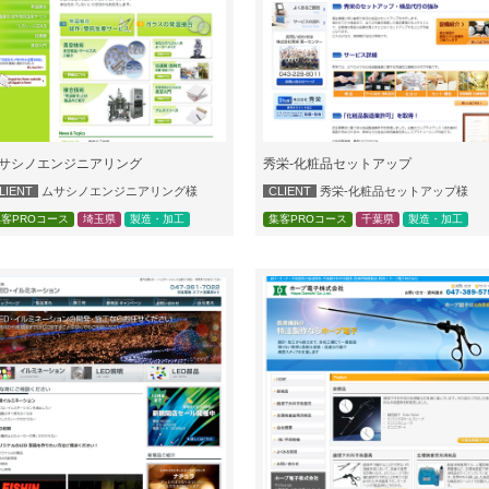
サシノエンジニアリング
秀栄-化粧品セットアップ
LIENT
ムサシノエンジニアリング様
CLIENT
秀栄-化粧品セットアップ様
客PROコース
埼玉県
製造・加工
集客PROコース
千葉県
製造・加工