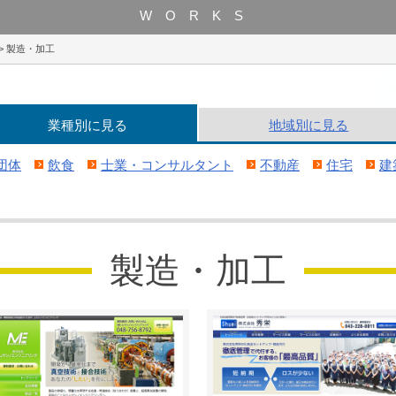
WORKS
>
製造・加工
業種別
に見る
地域別
に見る
団体
飲食
士業・コンサルタント
不動産
住宅
建
製造・加工