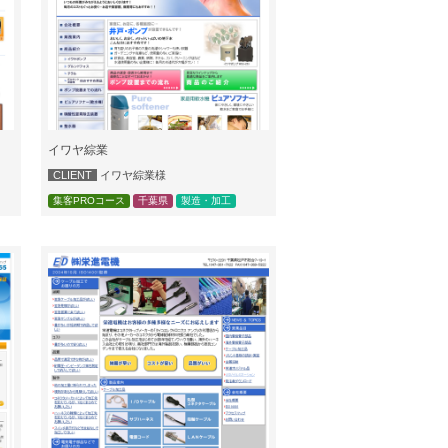
イワヤ綜業
CLIENT
イワヤ綜業様
集客PROコース
千葉県
製造・加工