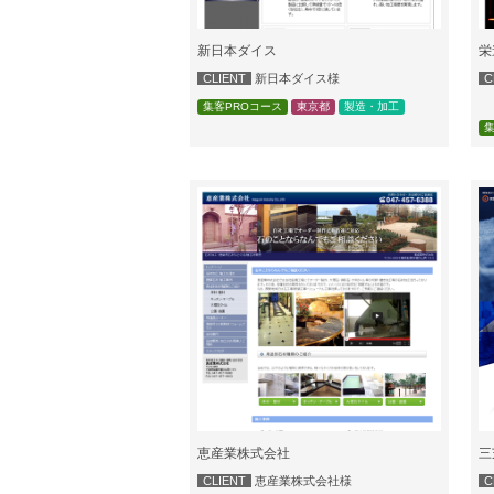
新日本ダイス
栄
CLIENT
新日本ダイス様
C
集客PROコース
東京都
製造・加工
集
恵産業株式会社
三
CLIENT
恵産業株式会社様
C