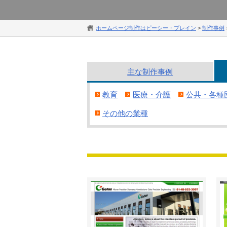
ホームページ制作はピーシー・ブレイン
>
制作事例
主な
制作
事例
教育
医療・介護
公共・各種
その他の業種