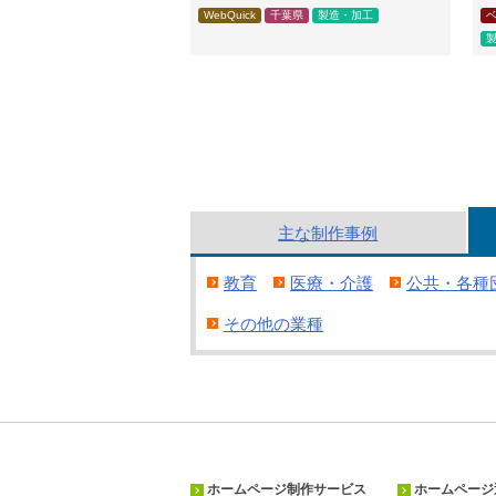
WebQuick
千葉県
製造・加工
主な
制作
事例
教育
医療・介護
公共・各種
その他の業種
ホームページ制作サービス
ホームページ