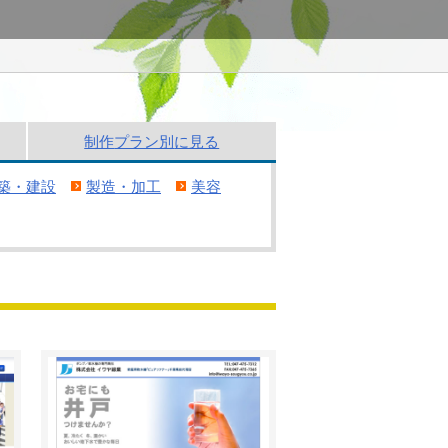
制作
プラン別
に見る
築・建設
製造・加工
美容