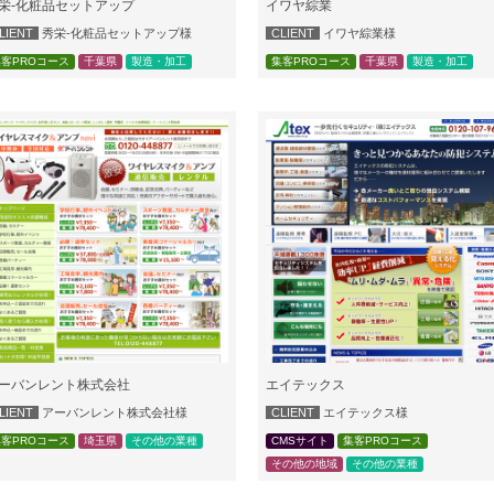
栄-化粧品セットアップ
イワヤ綜業
LIENT
秀栄-化粧品セットアップ様
CLIENT
イワヤ綜業様
客PROコース
千葉県
製造・加工
集客PROコース
千葉県
製造・加工
ーバンレント株式会社
エイテックス
LIENT
アーバンレント株式会社様
CLIENT
エイテックス様
客PROコース
埼玉県
その他の業種
CMSサイト
集客PROコース
その他の地域
その他の業種