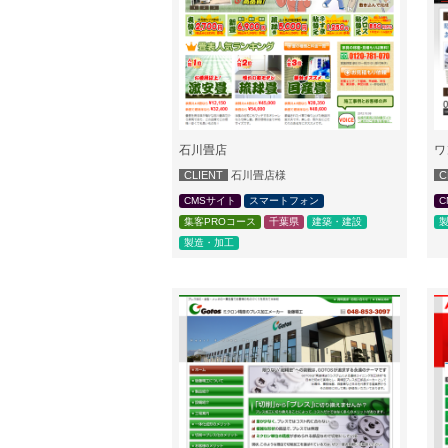
石川畳店
ワ
CLIENT
石川畳店様
C
CMSサイト
スマートフォン
C
集客PROコース
千葉県
建築・建設
製造・加工