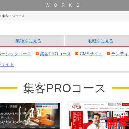
WORKS
>
集客PROコース
業種別
に見る
地域別
に見る
ベーシックコース
集客PROコース
CMSサイト
ランディ
語サイト
集客PROコース