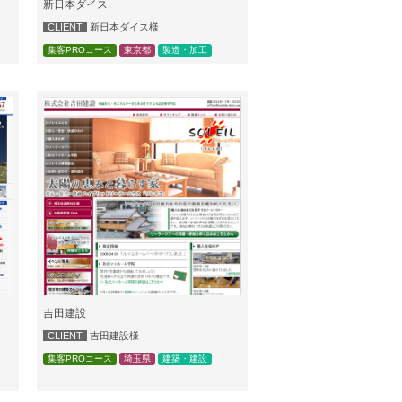
新日本ダイス
CLIENT
新日本ダイス様
集客PROコース
東京都
製造・加工
吉田建設
CLIENT
吉田建設様
集客PROコース
埼玉県
建築・建設