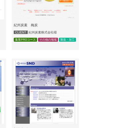
紀州炭素 梅炭
CLIENT
紀州炭素株式会社様
集客PROコース
その他の地域
製造・加工