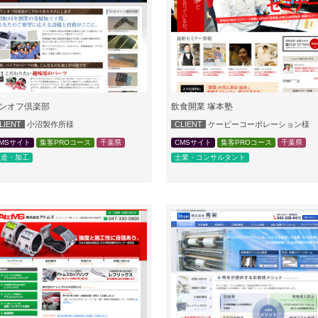
ンオフ倶楽部
飲食開業 塚本塾
LIENT
小沼製作所様
CLIENT
ケーピーコーポレーション様
MSサイト
集客PROコース
千葉県
CMSサイト
集客PROコース
千葉県
製造・加工
士業・コンサルタント