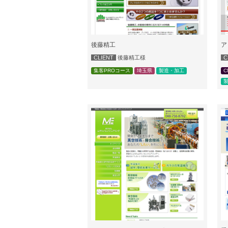
後藤精工
ア
CLIENT
後藤精工様
C
集客PROコース
埼玉県
製造・加工
C