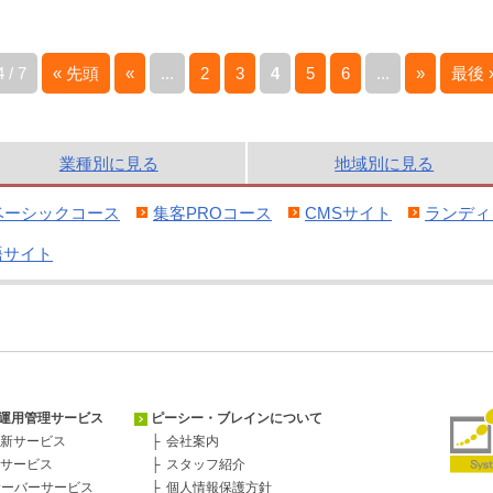
4 / 7
« 先頭
«
...
2
3
4
5
6
...
»
最後 
業種別
に見る
地域別
に見る
ベーシックコース
集客PROコース
CMSサイト
ランディ
語サイト
運用管理サービス
ピーシー・ブレインについて
新サービス
会社案内
サービス
スタッフ紹介
サーバーサービス
個人情報保護方針