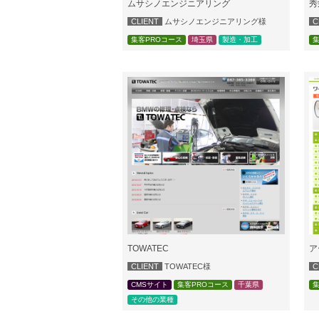
ムサシノエンジニアリング
秀
CLIENT
ムサシノエンジニアリング様
C
集客PROコース
埼玉県
製造・加工
集
TOWATEC
ア
CLIENT
TOWATEC様
C
CMSサイト
集客PROコース
千葉県
集
その他の業種