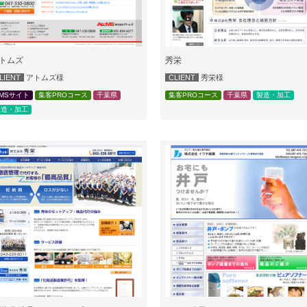
トムズ
秀栄
LIENT
アトムズ様
CLIENT
秀栄様
MSサイト
集客PROコース
千葉県
集客PROコース
千葉県
製造・加工
製造・加工