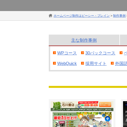
ホームページ制作はピーシー・ブレイン
>
制作事例
主な
制作
事例
WPコース
30パックコース
WebQuick
採用サイト
外国