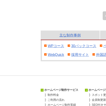
主な
制作
事例
WPコース
30パックコース
WebQuick
採用サイト
外国
ホームページ制作サービス
ホームページ
制作料金
スポット更
ご利用の流れ
会員制更新
ホームページ制作実績
SEO付き