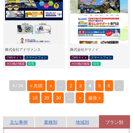
株式会社アドヴァンス
株式会社ヤマノイ
CMSサイト
スマートフォン
CMSサイト
スマートフォン
その他の地域
住宅
その他の地域
住宅
4 / 34
« 先頭
«
...
2
3
4
5
6
...
10
20
30
...
»
最後 »
主な
事例
業種別
地域別
プラン別