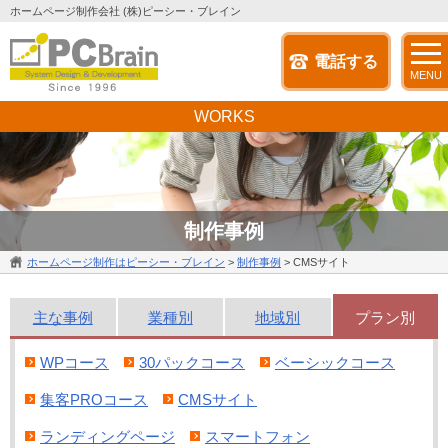
ホームページ制作会社 (株)ピーシー・ブレイン
電話する
MENU
WORKS
制作事例
ホームページ制作はピーシー・ブレイン
>
制作事例
>
CMSサイト
主な
事例
業種別
地域別
プラン別
WPコース
30パックコース
ベーシックコース
集客PROコース
CMSサイト
ランディングページ
スマートフォン