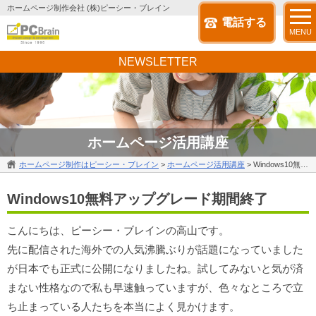
ホームページ制作会社 (株)ピーシー・ブレイン
電話する
MENU
NEWSLETTER
ホームページ活用講座
ホームページ制作はピーシー・ブレイン
>
ホームページ活用講座
>
Windows10無料アップグレード期間終了
Windows10無料アップグレード期間終了
こんにちは、ピーシー・ブレインの高山です。
先に配信された海外での人気沸騰ぶりが話題になっていました
が日本でも正式に公開になりましたね。試してみないと気が済
まない性格なので私も早速触っていますが、色々なところで立
ち止まっている人たちを本当によく見かけます。