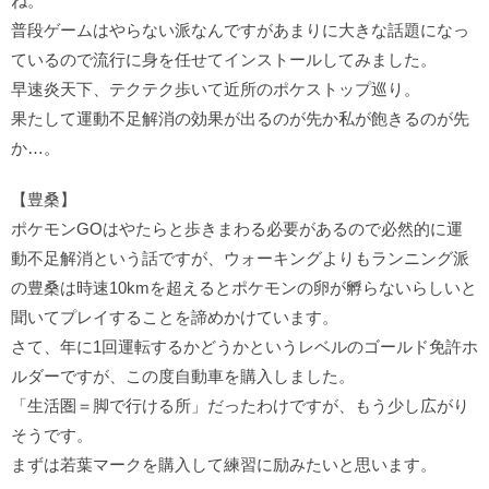
ね。
普段ゲームはやらない派なんですがあまりに大きな話題になっ
ているので流行に身を任せてインストールしてみました。
早速炎天下、テクテク歩いて近所のポケストップ巡り。
果たして運動不足解消の効果が出るのが先か私が飽きるのが先
か…。
【豊桑】
ポケモンGOはやたらと歩きまわる必要があるので必然的に運
動不足解消という話ですが、ウォーキングよりもランニング派
の豊桑は時速10kmを超えるとポケモンの卵が孵らないらしいと
聞いてプレイすることを諦めかけています。
さて、年に1回運転するかどうかというレベルのゴールド免許ホ
ルダーですが、この度自動車を購入しました。
「生活圏＝脚で行ける所」だったわけですが、もう少し広がり
そうです。
まずは若葉マークを購入して練習に励みたいと思います。