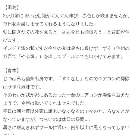
【田島】
2か月前に蒔いた朝顔がぐんぐん伸び、赤色しか咲きませんが、
毎日花を楽しませてくれるようになりました。
朝に開きたての花を見ると「さあ今日も頑張ろう」と背筋が伸
びます。
インドア派の私ですが今年の夏は暑さに負けず、ずく（信州の
方言で「やる気」）を出してプールにでも出かけてみます。
【青木】
じつは私も信州出身です。「ずくなし」なのでエアコンの掃除
はサボり気味です。
そのせいか我が家にあるたった一台のエアコンが寿命を迎えた
ようで、今年は動いてくれませんでした。
平日は朝と夜以外家に誰もいなくなるので今のところなんとか
なっていますが、つらいのは休日の昼間…。
暑さに耐えきれずプールに通い、例年以上に黒くなってしまい