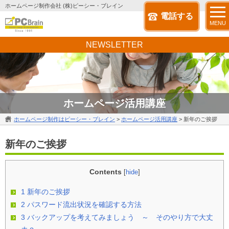
ホームページ制作会社 (株)ピーシー・ブレイン
電話する
MENU
NEWSLETTER
ホームページ活用講座
ホームページ制作はピーシー・ブレイン
>
ホームページ活用講座
>
新年のご挨拶
新年のご挨拶
Contents
[
hide
]
1
新年のご挨拶
2
パスワード流出状況を確認する方法
3
バックアップを考えてみましょう ～ そのやり方で大丈