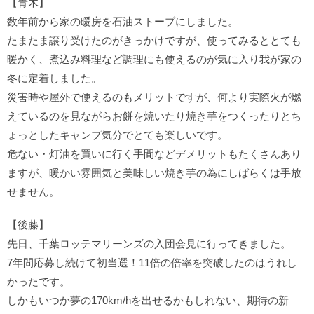
【青木】
数年前から家の暖房を石油ストーブにしました。
たまたま譲り受けたのがきっかけですが、使ってみるととても
暖かく、煮込み料理など調理にも使えるのが気に入り我が家の
冬に定着しました。
災害時や屋外で使えるのもメリットですが、何より実際火が燃
えているのを見ながらお餅を焼いたり焼き芋をつくったりとち
ょっとしたキャンプ気分でとても楽しいです。
危ない・灯油を買いに行く手間などデメリットもたくさんあり
ますが、暖かい雰囲気と美味しい焼き芋の為にしばらくは手放
せません。
【後藤】
先日、千葉ロッテマリーンズの入団会見に行ってきました。
7年間応募し続けて初当選！11倍の倍率を突破したのはうれし
かったです。
しかもいつか夢の170km/hを出せるかもしれない、期待の新