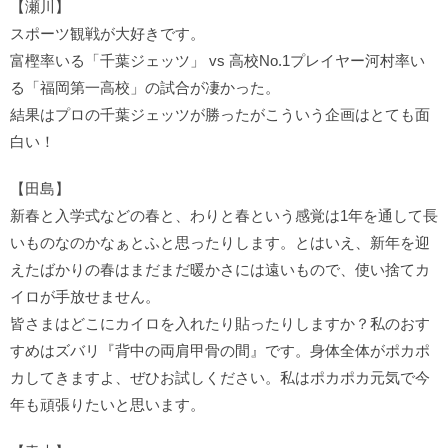
【瀬川】
スポーツ観戦が大好きです。
富樫率いる「千葉ジェッツ」 vs 高校No.1プレイヤー河村率い
る「福岡第一高校」の試合が凄かった。
結果はプロの千葉ジェッツが勝ったがこういう企画はとても面
白い！
【田島】
新春と入学式などの春と、わりと春という感覚は1年を通して長
いものなのかなぁとふと思ったりします。とはいえ、新年を迎
えたばかりの春はまだまだ暖かさには遠いもので、使い捨てカ
イロが手放せません。
皆さまはどこにカイロを入れたり貼ったりしますか？私のおす
すめはズバリ『背中の両肩甲骨の間』です。身体全体がポカポ
カしてきますよ、ぜひお試しください。私はポカポカ元気で今
年も頑張りたいと思います。