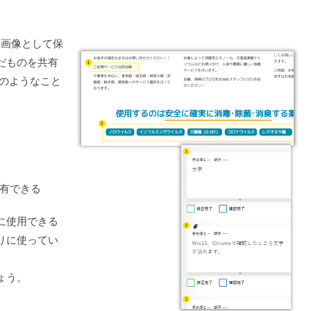
を画像として保
だものを共有
次のようなこと
有できる
に使用できる
りに使ってい
ょう。