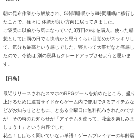
朝の昆布作業から解放され、5時間睡眠から8時間睡眠に移行し
たことで、徐々に 体調が良い方向に戻ってきました。
ご褒美に以前から気になっていた3万円の枕 を購入。使った感
想としては雨の日でも快晴かと思うくらい目覚めがスッキリし
て、気分も最高という感じでした。寝具って大事だなと痛感し
たので、今後は 別の寝具もグレードアップさせようと思いま
す。
【田島】
最近リリースされたスマホのRPGゲームを始めたところ、盛り
上げるために運営サイドからゲーム内で使用できるアイテムな
どがお知らせとともに、とある金曜日に無料配布されたのです
が…その時のお知らせが「アイテムを使って、花金を楽しみま
しょう！」という内容でした
花金！しばらく聞いていない単語！ゲームプレイヤーの年齢層