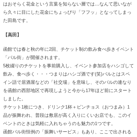
はおそらく花金という言葉を知らない層では…なんて思いなが
ら久々に目にした花金にちょっぴり「フフッ」となってしまっ
た田島です。
【高田】
函館では春と秋の年に2回、チケット制の飲み食べ歩きイベント
「バル街」が開催されます。
5枚綴りのチケットを事前購入し、イベント参加店をハシゴして
飲み、食べ歩く・・・つまりはハシゴ酒です(笑)バルとはスペ
イン語で居酒屋などの「社交場」を意味し、そのバルの連なり
を函館の西部地区で再現しようと今から17年ほど前にスタート
しました。
チケット1枚につき、ドリンク1杯＋ピンチョス（おつまみ）1
品が振舞われ、普段は敷居が高く入りにくいお店でも、このイ
ベントのときは気軽に入れちゃうのも魅力の1つです。
函館バル街恒例の「振舞いサービス」もあり、ここで出される